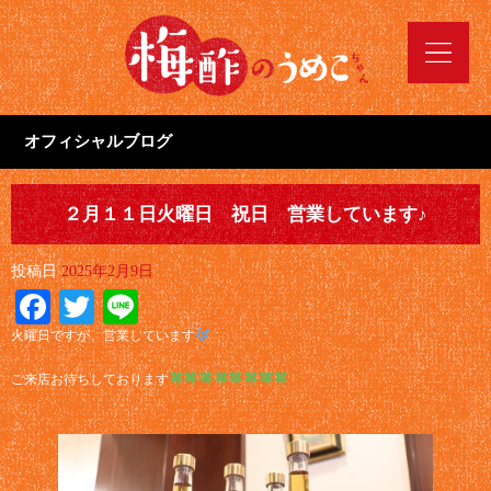
オフィシャルブログ
２月１１日火曜日 祝日 営業しています♪
投稿日
2025年2月9日
Facebook
Twitter
Line
火曜日ですが、営業しています
ご来店お待ちしております